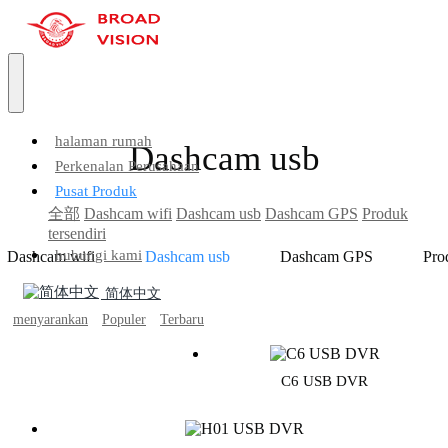
halaman rumah
Dashcam usb
Perkenalan Perusahaan
Pusat Produk
全部
Dashcam wifi
Dashcam usb
Dashcam GPS
Produk
tersendiri
hubungi kami
Dashcam wifi
Dashcam usb
Dashcam GPS
Pro
简体中文
menyarankan
Populer
Terbaru
C6 USB DVR