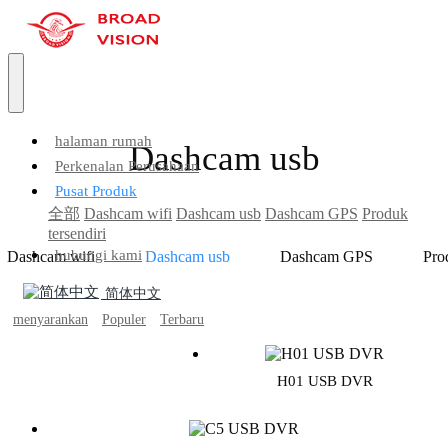
halaman rumah
Dashcam usb
Perkenalan Perusahaan
Pusat Produk
全部
Dashcam wifi
Dashcam usb
Dashcam GPS
Produk
tersendiri
hubungi kami
Dashcam wifi
Dashcam usb
Dashcam GPS
Pro
简体中文
menyarankan
Populer
Terbaru
H01 USB DVR