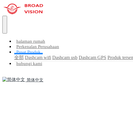
halaman rumah
Perkenalan Perusahaan
Pusat Produk
全部
Dashcam wifi
Dashcam usb
Dashcam GPS
Produk tersen
hubungi kami
简体中文