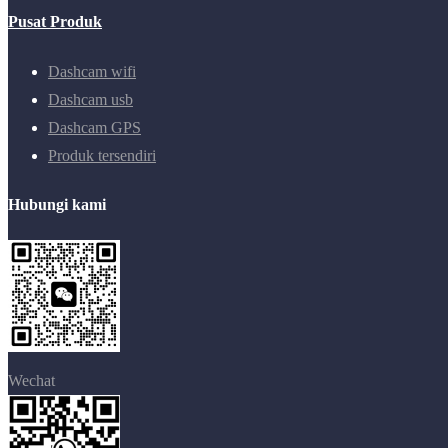
Pusat Produk
Dashcam wifi
Dashcam usb
Dashcam GPS
Produk tersendiri
Hubungi kami
Wechat