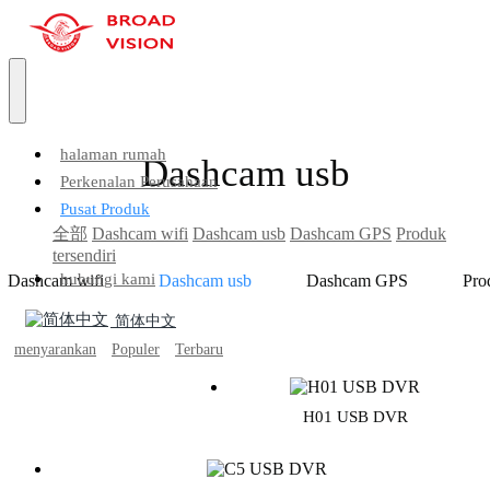
halaman rumah
Dashcam usb
Perkenalan Perusahaan
Pusat Produk
全部
Dashcam wifi
Dashcam usb
Dashcam GPS
Produk
tersendiri
hubungi kami
Dashcam wifi
Dashcam usb
Dashcam GPS
Pro
简体中文
menyarankan
Populer
Terbaru
H01 USB DVR