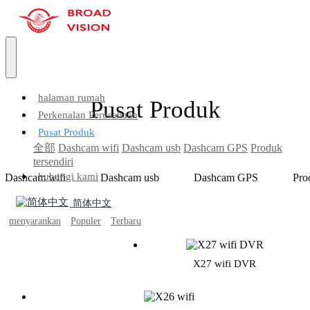
halaman rumah
Pusat Produk
Perkenalan Perusahaan
Pusat Produk
全部
Dashcam wifi
Dashcam usb
Dashcam GPS
Produk
tersendiri
hubungi kami
Dashcam wifi
Dashcam usb
Dashcam GPS
Pro
简体中文
menyarankan
Populer
Terbaru
X27 wifi DVR