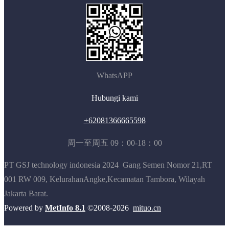
WhatsAPP
Hubungi kami
+62081366665598
周一至周五 09：00-18：00
PT GSJ technology indonesia 2024
Gang Semen Nomor 21,RT
001 RW 009, KelurahanAngke,Kecamatan Tambora, Wilayah
Jakarta Barat.
Powered by
MetInfo 8.1
©2008-2026
mituo.cn