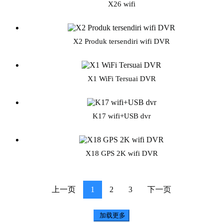
X26 wifi
X2 Produk tersendiri wifi DVR
X1 WiFi Tersuai DVR
K17 wifi+USB dvr
X18 GPS 2K wifi DVR
上一页
1
2
3
下一页
加载更多