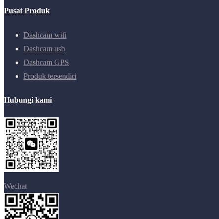
Pusat Produk
Dashcam wifi
Dashcam usb
Dashcam GPS
Produk tersendiri
Hubungi kami
Wechat