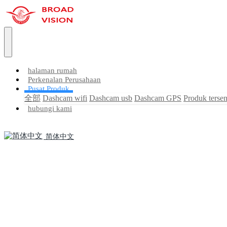
halaman rumah
Perkenalan Perusahaan
Pusat Produk
全部
Dashcam wifi
Dashcam usb
Dashcam GPS
Produk tersen
hubungi kami
简体中文